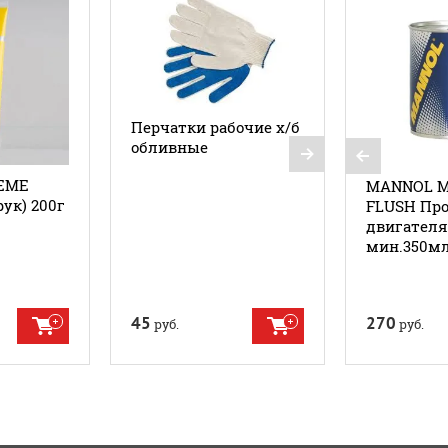
Перчатки рабочие х/б
обливные
REME
MANNOL 
рук) 200г
FLUSH Пр
Перчатки 
двигателя
с покрыт
мин.350м
45
270
30
руб.
руб.
руб.