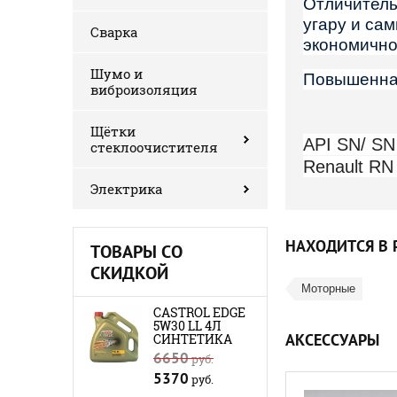
Отличитель
угару и са
Сварка
экономичнос
Шумо и
Повышенная
виброизоляция
Щётки
API SN/ SN 
стеклоочистителя
Renault RN
Электрика
НАХОДИТСЯ В 
ТОВАРЫ СО
СКИДКОЙ
Моторные
CASTROL EDGE
5W30 LL 4Л
АКСЕССУАРЫ
СИНТЕТИКА
6650
руб.
5370
руб.