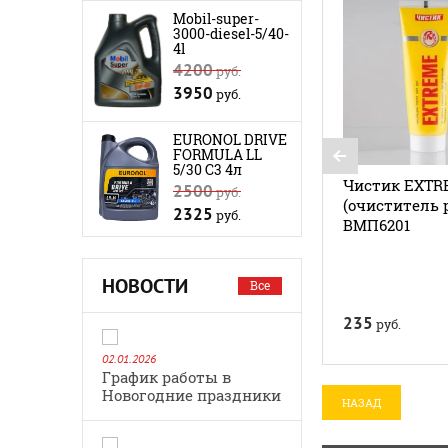
Mobil-super-
3000-diesel-5/40-
4l
4200
руб.
3950
руб.
EURONOL DRIVE
FORMULA LL
5/30 C3 4л
Чистик EXT
2500
руб.
(очиститель 
2325
руб.
ВМП6201
НОВОСТИ
Все
235
руб.
02.01.2026
График работы в
Новогодние праздники
НАЗАД