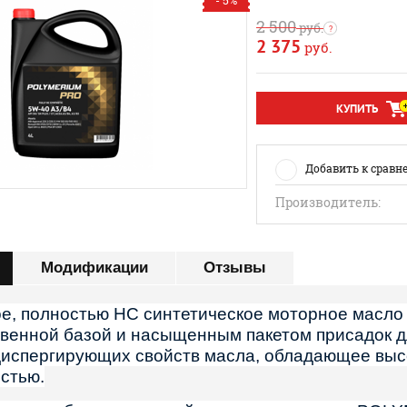
- 5%
2 500
руб.
2 375
руб.
КУПИТЬ
Добавить к сравн
Производитель:
Модификации
Отзывы
е, полностью HC синтетическое моторное масл
твенной базой и насыщенным пакетом присадок 
испергирующих свойств масла, обладающее высо
стью.