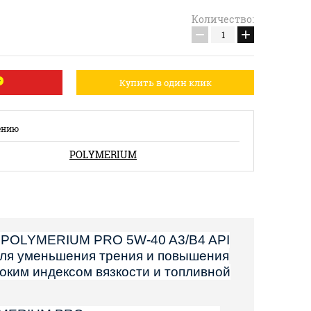
Количество:
−
+
Купить в один клик
ению
POLYMERIUM
о
POLYMERIUM PRO 5W-40 A3/B4 API
для уменьшения трения и повышения
ким индексом вязкости и топливной